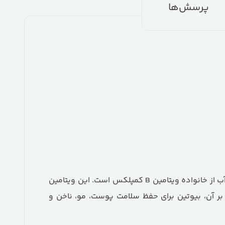
پرسش‌ها
که با نام‌های ویتامین B7 یا ویتامین H نیز شناخته می‌شود، یکی از ویتامین‌های محلول در آب از خانواده ویتامین B کمپلکس است. این ویتامین
ه بر آن، بیوتین برای حفظ سلامت پوست، مو، ناخن و