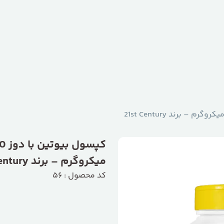
کپسول 
میکروگرم – برند 21st Century
کد محصول : 56