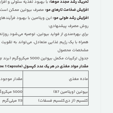
تحریک رشد مجدد موها
:
با بهبود تغذیه سلولی و افز
افزایش ضخامت تارهای مو
:
مصرف بیوتین ممکن است با
افزایش رشد طولی مو
:
این ویتامین با بهبود فرآیندها
روش مصرف پیشنهادی:
برای بهره‌مندی از فواید بیوتین، توصیه می‌شود روزان
همراه با یک رژیم غذایی متعادل، می‌تواند به تقوی
مشخصات محصول
جدول ترکیبات مکمل بیوتین 5000 میکروگرم (برند 21st Century)
مقدار مواد مغذی در هر یک عدد کپسول
(Serving Size: 1 Capsule):
ماده مغذی
مقدار موجود 
بیوتین (ویتامین B7)
5000 میکروگرم (5 میلی‌گرم)
کلسیم (از دی‌کلسیم فسفات)
113 میلی‌گرم