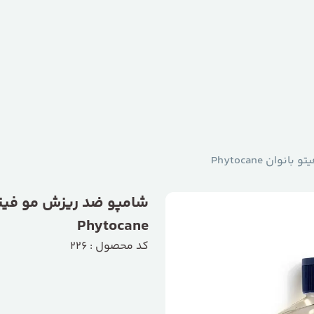
ان Phytocane
شامپو ضد ریزش مو فیتو
Phytocane
کد محصول : 226