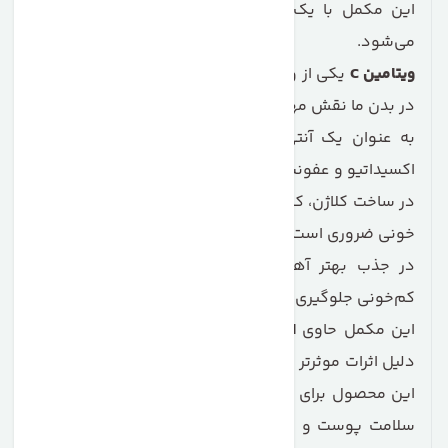
این مکمل با یک عدد پس از صبحانه یا ناهار توصیه
می‌شود.
ویتامین C
یکی از ویتامین‌های مهم برای سلامتی است که
در بدن ما نقش مهمی دارد. این ویتامین:
به عنوان یک آنتی‌اکسیدان، از بدن در برابر آسیب‌های
اکسیداتیو و عفونت‌ها محافظت می‌کند.
در ساخت کلاژن، که برای بهبود پوست، استخوان، و عروق
خونی ضروری است، نقش دارد.
در جذب بهتر آهن از مواد غذایی کمک می‌کند و از
کم‌خونی جلوگیری می‌کند.
این مکمل حاوی
استر ویتامین C
نیچرز بانتی
است که به
دلیل اثرات موثرتر و پایدارتر آن، مورد توجه قرار می‌گیرد. از
این محصول برای تقویت سیستم ایمنی بدن، پشتیبانی از
سلامت پوست و مو، و همچنین جلوگیری از بیماری‌های