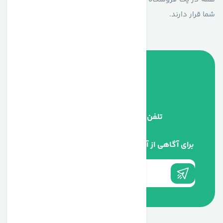
شما قرار دارند.
تلفن پشتیبانی
09334670046
برای آگاهی از آخرین اخبار در خبرنامه ما عضو شوید