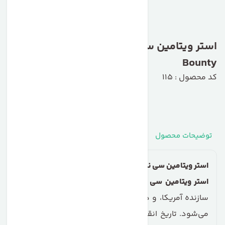
استر ویتامین سی نیچرز بانتی Natures
Bounty
کد محصول : 115
توضیحات محصول
مشخصات
نظرات
پرسش‌ها
استر ویتامین سی نیچرز بانتی Nature’s Bounty
استر ویتامین سی از برند "نیچرز بانتی"
با دوز 100، کشور
سازنده آمریکا، و در هر بسته شامل 60 عدد قرص عرضه
می‌شود. تاریخ انقضای آن نیز در سال 2025 است. مصرف