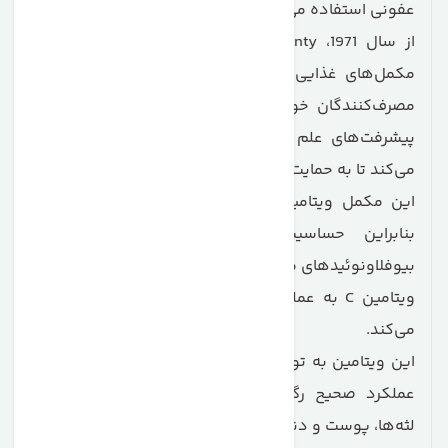
عفونی استفاده می‌شود.
از سال 1971، Nature’s Bounty با افتخار مجموعه‌ای از
مکمل‌های غذایی با کیفیت بالا و ارزش استثنایی را به
مصرف‌کنندگان خود ارائه می‌دهد. این مجموعه، آخرین
پیشرفت‌های علم تغذیه را با بهترین مواد اولیه ترکیب
می‌کند تا به حمایت از نیازهای یک زندگی سالم کمک کند.
این مکمل ویتامین به شکل خنثی طراحی شده است،
بنابراین حساسیت معده را ندارد و با حضور
بیوفلاونوئیدهای موجود در مرکبات تقویت می‌شود.
ویتامین C به عملکرد طبیعی سیستم ایمنی بدن کمک
می‌کند.
این ویتامین به تولید کلاژن طبیعی کمک می‌کند که برای
عملکرد صحیح رگ‌های خونی، استخوان‌ها، غضروف‌ها،
لثه‌ها، پوست و دندان‌ها ضروری است.