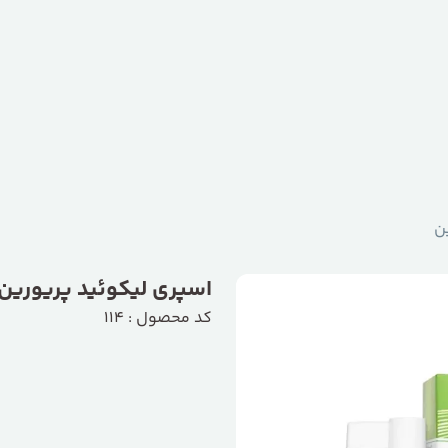
ن
اسپری لیکوئید پریورین
کد محصول : 114