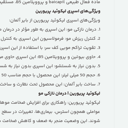
ماده فعال طبیعی baicapil و پروویتامین B5، مستقیماً در ریشه‌ها اثر می‌کند و شاهد موهای پرپشت تنها پس از 12 هفته خواهید بود."
ویژگی‌های اسپری لیکوئید پریورین
ویژگی‌های اسپری لیکوئید پریورین از بایر آلمان:
1. درمان نازکی مو: این اسپری به طور مؤثر در درمان مشکلات نازکی موها عمل می‌کند و ضخامت آنها را از ریشه افزایش می‌دهد.
2. کنترل ریزش مو: فرمولاسیون این اسپری به کنترل ریزش موها کمک می‌کند و باعث افزایش رشد موها می‌شود.
3. تقویت تراکم مویی کف سر: با استفاده از این اسپری، تراکم مویی در کف سر تقویت می‌شود و گردش خون مویرگی افزایش می‌یابد.
4. حاوی بیوتین و پروویتامین B5: این اسپری حاوی مواد مغذی مانند بیوتین و پروویتامین B5 است که به سلامتی موها کمک می‌کنند.
5. بدون نیاز به شستشو: این اسپری بدون نیاز به شستشو است و مناسب برای استفاده روزانه یکبار است.
6. حجم 50 میلی لیتر: این محصول با حجم مناسب 50 میلی لیتر ارائه شده است.
7. ساخت بایر آلمان: این محصول تحت نظارت و ساخت شرکت بایر آلمان عرضه می‌شود.
لیکوئید پریورین | درمان نازکی مو
لیکوئید پریورین: راهکاری برای افزایش ضخامت موها
عواملی همچون استرس، بیماری‌ها، تغییرات در سطح
شوند. این وضعیت منجر به ضعف و کاهش ضخامت هر تار