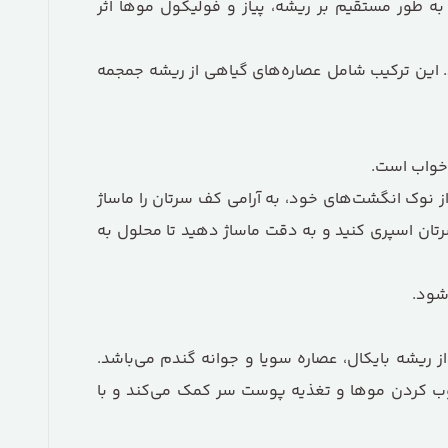
یکوئید پریورین یک راه حل موثر برای این مشکلات است. فرمولاسیون منحصر به فرد این محلول با نام BaicapilTM به طور مستقیم بر ریشه، پیاز و فولیکول موها اثر
سط پریورین بایر آلمان تهیه شده است و با نام Baicapil® شناخته می‌شود. این ترکیب شامل عصاره‌های گیاهی از ریشه جمجمه
 خواب است.
ز نوک انگشت‌های خود، به آرامی کف سرتان را ماساژ
سپری لیکوئید پریورین را بر روی کف سرتان اسپری کنید و به دقت ماساژ دهید تا محلول به
شود.
ات شامل عصاره‌های گیاهی از ریشه بایکال، عصاره سویا و جوانه گندم می‌باشد.
سپانتنول شناخته می‌شود، به مرطوب کردن موها و تغذیه پوست سر کمک می‌کند و با