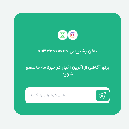
تلفن پشتیبانی
09334670046
برای آگاهی از آخرین اخبار در خبرنامه ما عضو
شوید