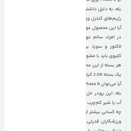
بله، به دلیل داشتن پروتئین بالا و شکر پایین، می‌تواند در
رژیم‌های کنترل وزن و حفظ توده عضلانی مؤثر باشد.
آیا این محصول عوارض جانبی دارد؟
در افراد سالم عوارض خاصی ندارد، اما به دلیل داشتن
لاکتوز و سویا، برای افراد حساس یا مبتلا به مشکلات
کلیوی باید با مشورت پزشک مصرف شود.
هر بسته از این محصول چند وعده دارد؟
یک بسته 2.08 کیلوگرمی حدود 50 سروینگ ارائه می‌دهد.
آیا می‌توان Phase 8 را با آب و شیر مصرف کرد؟
بله، این پودر حل‌شوندگی بالایی دارد و می‌توان آن را با
آب یا شیر کم‌چرب ترکیب کرد.
چه کسانی بیشتر از این مکمل بهره می‌برند؟
ورزشکاران قدرتی، بدنسازان، افراد فعال و کسانی که به
دنبال پروتئین با رهش طولانی برای شب یا بین وعده‌ها