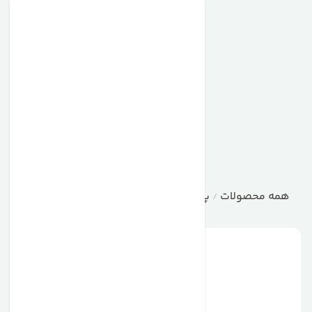
همه محصولات
پروتیئین وی
پروتئین کازئین ماسل تک فاز 8 MuscleTech Phase
/
/