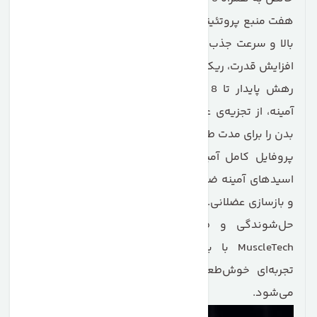
هفت منبع پروتئینی متنوع: این منابع با ارزش بیولوژیکی
بالا و سرعت جذب متفاوت، بدن را در شرایط مناسب برای
افزایش قدرت، ریکاوری و رشد عضلات قرار می‌دهند.
رهش پایدار تا 8 ساعت: با آزادسازی تدریجی اسیدهای
آمینه، از تجزیه‌ی عضلات جلوگیری کرده و حالت آنابولیک
بدن را برای مدت طولانی حفظ می‌کند.
پروفایل کامل آمینواسیدی: غنی از BCAA، گلوتامین و
اسیدهای آمینه ضروری (EAA) برای تقویت سنتز پروتئین
و بازسازی عضلانی.
حل‌شوندگی و طعم عالی: به لطف همکاری برند
MuscleTech با بهترین شرکت‌های طعم‌سازی جهان،
تجربه‌ای خوش‌طعم و لذت‌بخش در هر وعده فراهم
می‌شود.