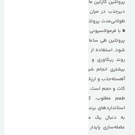
پروتئین کازئین ماسل تک یکی از محبوب‌ترین مکمل‌های
دیرجذب در میان ورزشکارانی است که به دنبال تأمین
طولانی‌مدت پروتئین هستند. محصول
MuscleTech Phase
8
با فرمولاسیونی چندمنبعی تولید شده تا نیاز عضلات به
پروتئین طی ساعات طولانی، به‌ویژه هنگام خواب، تأمین
شود. استفاده از
کازئین ماسل‌تک Phase 8
باعث می‌شود
روند ریکاوری و جلوگیری از تحلیل عضلات با اثربخشی
بیشتری انجام شود. این مکمل با ترکیب پروتئین‌های
آهسته‌جذب و ارزش غذایی بالا، گزینه‌ای ایده‌آل برای دوره
کات و حجم است.
پروتئین کازئین ماسل تک فاز 8
علاوه بر
طعم مطلوب، کیفیت ساخت بسیار بالایی دارد و
استانداردهای برند ماسل‌تک را به خوبی رعایت می‌کند. اگر
به دنبال یک مکمل حرفه‌ای برای تغذیه شبانه و
عضله‌سازی پایدار هستید، این محصول یکی از بهترین