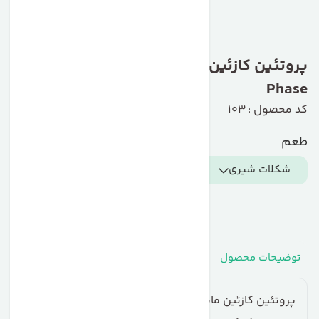
پروتئین کازئین ماسل تک فاز 8 MuscleTech
Phase
کد محصول : 103
طعم
شکلات شیری
توضیحات محصول
مشخصات
نظرات
پرسش‌ها
پروتئین کازئین ماسل تک فاز 8 (MuscleTech Phase 8)