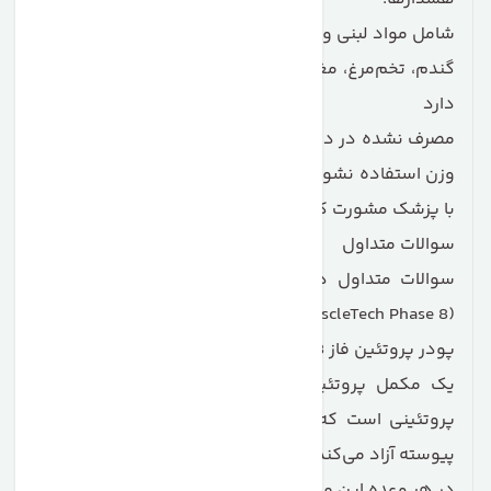
شامل مواد لبنی و سویا؛ در کارخانه‌ای تولید می‌شود که با
گندم، تخم‌مرغ، مغزهای درختی، ماهی و صدف نیز تماس
دارد
مصرف نشده در دوران بارداری یا شیردهی، و برای کاهش
وزن استفاده نشود. قبل از شروع برنامه غذایی یا ورزشی،
با پزشک مشورت کنی
سوالات متداول
سوالات متداول درباره پودر پروتئین ماسل تک فاز 8
(MuscleTech Phase 8)
پودر پروتئین فاز 8 ماسل تک چیست؟
یک مکمل پروتئینی چندمرحله‌ای با ترکیب هفت منبع
پروتئینی است که اسیدهای آمینه را تا 8 ساعت به‌طور
پیوسته آزاد می‌کند.
در هر وعده این محصول چه مقدار پروتئین وجود دارد؟