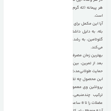
هر پیمانه (42 گرم) حاوی حدود 26 گرم پروتئین باکیفیت
است.
آیا این مکمل برای عضله‌سازی مناسب است؟
بله، به دلیل داشتن پروفایل کامل آمینواسیدی، BCAA و
گلوتامین، به رشد، بازسازی و افزایش قدرت عضلات کمک
می‌کند.
بهترین زمان مصرف Phase 8 چه زمانی است؟
بعد از تمرین، بین وعده‌های غذایی یا قبل از خواب، برای
حمایت طولانی‌مدت از عضلات.
این محصول چه تفاوتی با پروتئین وی معمولی دارد؟
پروتئین وی معمولی سریع‌الجذب است، اما فاز 8 به دلیل
ترکیب چندمنبعی، رهش پایدار و طولانی‌مدت دارد و
عضلات را تا 8 ساعت تغذیه می‌کند.
آیا Phase 8 برای کاهش وزن نیز مناسب است؟