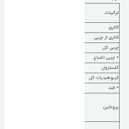
درصد ارزش روزانه
ترکیبات
مقدار مصرفی
(٪DV)
کالری
150 کیلوکالری
—
کالری از چربی
15 کیلوکالری
—
چربی کل
1.5 گرم
2٪
‣ چربی اشباع
1 گرم
5٪
کلسترول
55 میلی‌گرم
18٪
کربوهیدرات کل
8 گرم
3٪
‣ قند
2 گرم
—
52٪ (بر اساس
پروتئین
26 گرم
رژیم 2000
کیلوکالری)
5.6 گرم (به‌طور