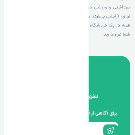
بهداشتی و ورزشی در فروشگاه آنلاین بیونا در انتظار شماست. از
لوازم آرایشی پرطرفدار گرفته تا مکمل‌های ورزشی اورجینال، همه و
همه در یک فروشگاه با دسترسی آسان و ارسال سریع در دسترس
شما قرار دارند.
تلفن پشتیبانی
09334670046
برای آگاهی از آخرین اخبار در خبرنامه ما عضو شوید