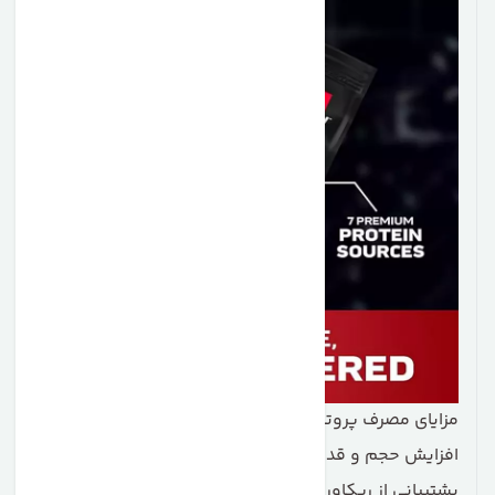
مزایای مصرف
پروتئین کازئین ماسل تک فاز 8
افزایش حجم و قدرت عضلات بدون چربی اضافه
پشتیبانی از ریکاوری سریع پس از تمرینات سخت