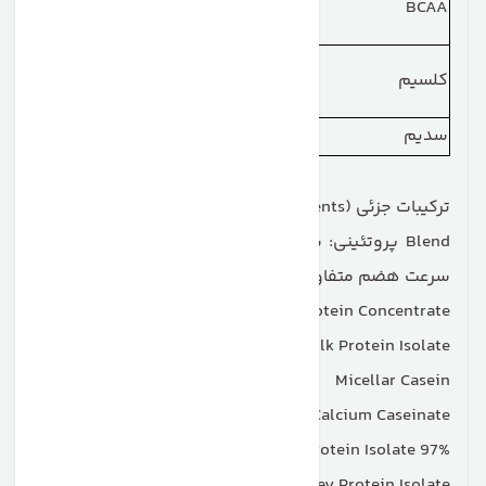
—
BCAA
طبیعی موجود)
≈540–702
کلسیم
54٪–70٪
میلی‌گرم
سدیم
190 میلی‌گرم
8٪
ترکیبات جزئی (Ingredients)
Blend پروتئینی: شامل پروتئین‌های با کیفیت از شیر با
سرعت هضم متفاوت:
Milk Protein Concentrate
Milk Protein Isolate (شامل Micellar Casein و Whey)
Micellar Casein
Calcium Caseinate
Whey Protein Isolate 97%
Whey Protein Isolate