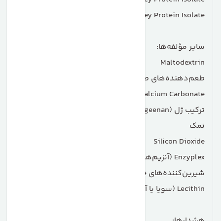
Hydrolyzed Whey Protein Isolate
سایر مؤلفه‌ها:
Maltodextrin
طعم‌دهنده‌های طبیعی و مصنوعی
Calcium Carbonate
ترکیب ژل (Cellulose Gum، Xanthan Gum، Carrageenan)
نمک
Silicon Dioxide
Enzyplex (آنزیم‌های Papain و Amylase)
شیرین‌کننده‌های Sucralose و Acesulfame-Potassium
Lecithin (سویا یا آفتابگردان)
هشدارها: