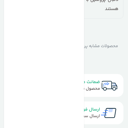
هستند
مشابه
محصولات
محصولات مشابه پروتئین کازئین ماسل تک فاز 8 MuscleTech
Phase
ضمانت مرجوعی
محصول نباید آسیب دیده باشد
ارسال فوری
ارسال سفارش در کمترین زمان ممکن